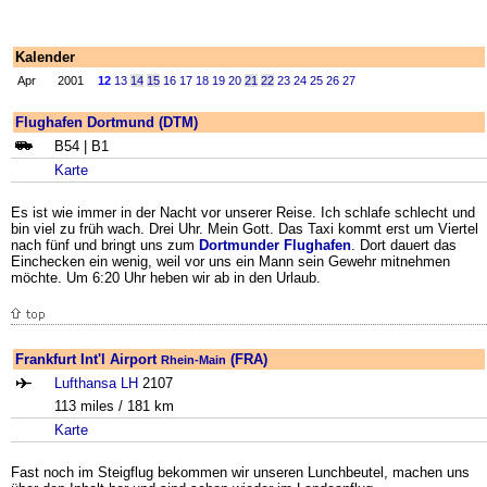
Kalender
Apr
2001
12
13
14
15
16
17
18
19
20
21
22
23
24
25
26
27
Flughafen Dortmund (DTM)
B54 | B1
Karte
Es ist wie immer in der Nacht vor unserer Reise. Ich schlafe schlecht und
bin viel zu früh wach. Drei Uhr. Mein Gott. Das Taxi kommt erst um Viertel
nach fünf und bringt uns zum
Dortmunder Flughafen
. Dort dauert das
Einchecken ein wenig, weil vor uns ein Mann sein Gewehr mitnehmen
möchte. Um 6:20 Uhr heben wir ab in den Urlaub.
Frankfurt Int'l Airport
(FRA)
Rhein-Main
Lufthansa LH
2107
113 miles / 181 km
Karte
Fast noch im Steigflug bekommen wir unseren Lunchbeutel, machen uns