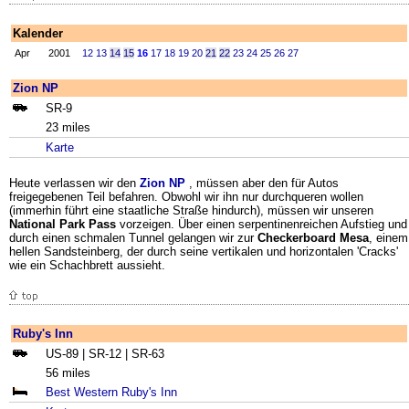
Kalender
Apr
2001
12
13
14
15
16
17
18
19
20
21
22
23
24
25
26
27
Zion NP
SR-9
23 miles
Karte
Heute verlassen wir den
Zion NP
, müssen aber den für Autos
freigegebenen Teil befahren. Obwohl wir ihn nur durchqueren wollen
(immerhin führt eine staatliche Straße hindurch), müssen wir unseren
National Park Pass
vorzeigen. Über einen serpentinenreichen Aufstieg und
durch einen schmalen Tunnel gelangen wir zur
Checkerboard Mesa
, einem
hellen Sandsteinberg, der durch seine vertikalen und horizontalen 'Cracks'
wie ein Schachbrett aussieht.
Ruby's Inn
US-89 | SR-12 | SR-63
56 miles
Best Western Ruby's Inn