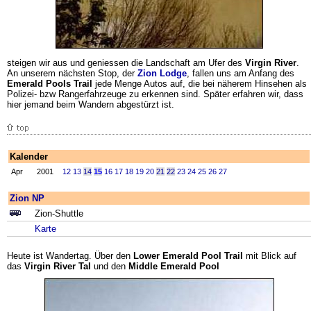
steigen wir aus und geniessen die Landschaft am Ufer des
Virgin River
.
An unserem nächsten Stop, der
Zion Lodge
, fallen uns am Anfang des
Emerald Pools Trail
jede Menge Autos auf, die bei näherem Hinsehen als
Polizei- bzw Rangerfahrzeuge zu erkennen sind. Später erfahren wir, dass
hier jemand beim Wandern abgestürzt ist.
Kalender
Apr
2001
12
13
14
15
16
17
18
19
20
21
22
23
24
25
26
27
Zion NP
Zion-Shuttle
Karte
Heute ist Wandertag. Über den
Lower Emerald Pool Trail
mit Blick auf
das
Virgin River Tal
und den
Middle Emerald Pool