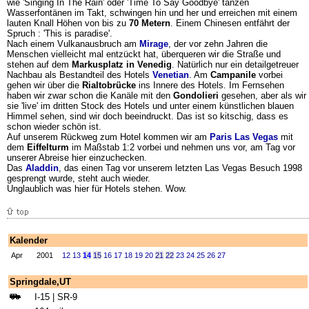
wie 'Singing In The Rain' oder 'Time To Say Goodbye' tanzen
Wasserfontänen im Takt, schwingen hin und her und erreichen mit einem
lauten Knall Höhen von bis zu
70 Metern
. Einem Chinesen entfährt der
Spruch : 'This is paradise'.
Nach einem Vulkanausbruch am
Mirage
, der vor zehn Jahren die
Menschen vielleicht mal entzückt hat, überqueren wir die Straße und
stehen auf dem
Markusplatz in Venedig
. Natürlich nur ein detailgetreuer
Nachbau als Bestandteil des Hotels
Venetian
. Am
Campanile
vorbei
gehen wir über die
Rialtobrücke
ins Innere des Hotels. Im Fernsehen
haben wir zwar schon die Kanäle mit den
Gondolieri
gesehen, aber als wir
sie 'live' im dritten Stock des Hotels und unter einem künstlichen blauen
Himmel sehen, sind wir doch beeindruckt. Das ist so kitschig, dass es
schon wieder schön ist.
Auf unserem Rückweg zum Hotel kommen wir am
Paris Las Vegas
mit
dem
Eiffelturm
im Maßstab 1:2 vorbei und nehmen uns vor, am Tag vor
unserer Abreise hier einzuchecken.
Das
Aladdin
, das einen Tag vor unserem letzten Las Vegas Besuch 1998
gesprengt wurde, steht auch wieder.
Unglaublich was hier für Hotels stehen. Wow.
Kalender
Apr
2001
12
13
14
15
16
17
18
19
20
21
22
23
24
25
26
27
Springdale,UT
I-15 | SR-9