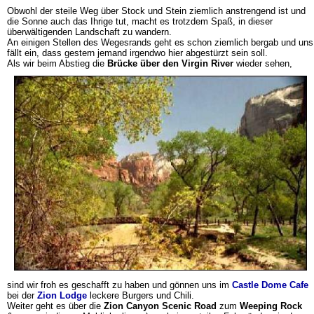
Obwohl der steile Weg über Stock und Stein ziemlich anstrengend ist und
die Sonne auch das Ihrige tut, macht es trotzdem Spaß, in dieser
überwältigenden Landschaft zu wandern.
An einigen Stellen des Wegesrands geht es schon ziemlich bergab und uns
fällt ein, dass gestern jemand irgendwo hier abgestürzt sein soll.
Als wir beim Abstieg die
Brücke über den Virgin River
wieder sehen,
sind wir froh es geschafft zu haben und gönnen uns im
Castle Dome Cafe
bei der
Zion Lodge
leckere Burgers und Chili.
Weiter geht es über die
Zion Canyon Scenic Road
zum
Weeping Rock