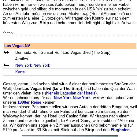
haben wir immer ein weisses Auto bekommen.), sondern in einer Farbe
zwischen gold und silber, die momentan in den USA 'hip' zu sein scheint.
An der Ausfahrt müssen wir unseren Mietvertrag ('Rental Agreement') und
zum ersten Mal eine ID vorzeigen. Wir fragen den Kontrolleur nach dem
kürzesten Weg zum
Strip
und bekommen 'left-left-right at light' als Antwort.
Las Vegas,NV
Bermuda Rd | Sunset Rd | Las Vegas Blvd (The Strip)
4 miles
New York New York
Karte
Gesagt, getan. Und schon sind wir auf einer der berühmtesten Straßen der
Welt, dem
Las Vegas Blvd (kurz The Strip)
, und haben die Qual der Wahl
unter den vielen Hotels (
hier ein Lageplan der Hotels
).
Wir entscheiden uns für das
New York New York
, weil wir das schon von
unserer
1998er Reise
kennen.
Im kostenlosen Parkhaus stellen wir unser Auto in der dritten Etage ab, weil
man von dort direkt, ohne einen Fahrstuhl benutzen zu müssen, zu dem
Walkway kommt, der ins Hotel und Casino führt. Wir fragen nach einem
Zimmer und erwarten eigentlich die Antwort 'Sorry, we're sold out.' Aber nix
da. Wir können uns sogar ein Zimmer aussuchen und bekommen eins für
$120 pro Nacht im 39.Stock mit Blick auf den
Strip
und den
Flughafen
.