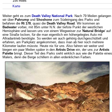
154 miles
Karte
Weiter geht es zum
Death Valley National Park
. Nach 79 Meilen gelangen
wir über
Pahrump
und
Shoshone
zum Südeingang des Parks und
befahren die
Rt 178
, quasi die
Death Valley Road
. Wir kommen an
Badwater
vorbei, mit 85m unter N.N. der tiefste Punkt der westlichen
Hemisphäre und lassen uns von einem Wegweiser zur '
Natural Bridge
' auf
eine Straße locken, für die man eigentlich ein höhergelegtes Auto mit
Allradantrieb benötigte. So werden wir auch gehörig durchgeschüttelt und
erfahren, am Parkplatz angekommen, dass man ab hier noch mehrere
Kilometer laufen müsste. Heute nix für uns. Also fahren wir weiter und
biegen ein paar Meilen später in den
Artists Drive
ein, der uns zur
Artists
Palette
bringt. Dieser Teil des Parks sieht wirklich aus wie die Palette eines
Malers, denn die Berge schillern in allen erdenklichen Farben.