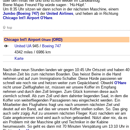
über den Inhalt her und sind schon wieder im Landeanflug.
Biene Majas Freund Flip würde sagen : 'Hü-Hüpf.'
Um 8:35 Uhr sitzen wir dann schon in der nächsten Maschine, einem
Jumbo (Boeing 747)
der
United Airlines
, und heben ab in Richtung
Chicago Int'l Airport O'Hare
.
Chicago Int'l Airport
(ORD)
Ohare
United UA
945 /
Boeing
747
4342 miles / 6986 km
Karte
Nach über neun Stunden landen wir gegen 10:45 Uhr Ortszeit und haben 40
Minuten Zeit bis zum nächsten Boarden. Das heisst Beine in die Hand
nehmen und auf zum Immigrations-Schalter. Diese Hürde passieren wir
schnell wie noch nie und hetzen weiter zum Gepäckband. Obwohl
O'Hare
nicht unser Zielflughafen ist, müssen wir unsere Koffer im Empfang
nehmen und durch den Zoll bringen. Zum Glück kommen diese auch
ziemlich schnell. Ab zum Zoll und dem dahinter liegenden Saal, in dem die
Koffer von weiterfliegenden Passagieren neu eingecheckt werden. Ein
Mitarbeiter des Flughafens fragt uns nach unserem nächsten Ziel und
deutet auf ein Band, auf das wir unsere Koffer stellen sollen. So. Das ging
auch sehr zügig. Auf zu unserem nächsten Flieger. Kurz nachdem wir am
Gate angekommen sind wird auch schon geboarded. Nützt aber nix, da es
ein Problem mit der Maschine gibt und Techniker in der Kabine
herumwuseln. So geht es dann mit 70 Minuten Verspätung um 13:10 Uhr in