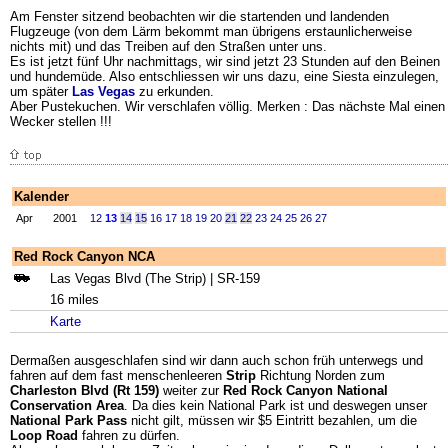
Am Fenster sitzend beobachten wir die startenden und landenden
Flugzeuge (von dem Lärm bekommt man übrigens erstaunlicherweise
nichts mit) und das Treiben auf den Straßen unter uns.
Es ist jetzt fünf Uhr nachmittags, wir sind jetzt 23 Stunden auf den Beinen
und hundemüde. Also entschliessen wir uns dazu, eine Siesta einzulegen,
um später
Las Vegas
zu erkunden.
Aber Pustekuchen. Wir verschlafen völlig. Merken : Das nächste Mal einen
Wecker stellen !!!
Kalender
Apr
2001
12
13
14
15
16
17
18
19
20
21
22
23
24
25
26
27
Red Rock Canyon NCA
Las Vegas Blvd (The Strip) | SR-159
16 miles
Karte
Dermaßen ausgeschlafen sind wir dann auch schon früh unterwegs und
fahren auf dem fast menschenleeren
Strip
Richtung Norden zum
Charleston Blvd (Rt 159)
weiter zur
Red Rock Canyon National
Conservation Area
. Da dies kein National Park ist und deswegen unser
National Park Pass
nicht gilt, müssen wir $5 Eintritt bezahlen, um die
Loop Road
fahren zu dürfen.