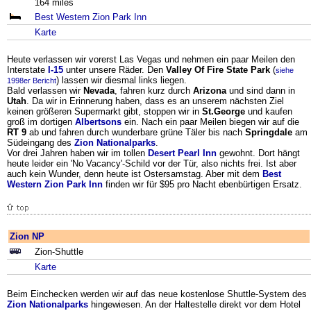
164 miles
Best Western Zion Park Inn
Karte
Heute verlassen wir vorerst Las Vegas und nehmen ein paar Meilen den
Interstate
I-15
unter unsere Räder. Den
Valley Of Fire State Park
(
siehe
) lassen wir diesmal links liegen.
1998er Bericht
Bald verlassen wir
Nevada
, fahren kurz durch
Arizona
und sind dann in
Utah
. Da wir in Erinnerung haben, dass es an unserem nächsten Ziel
keinen größeren Supermarkt gibt, stoppen wir in
St.George
und kaufen
groß im dortigen
Albertsons
ein. Nach ein paar Meilen biegen wir auf die
RT 9
ab und fahren durch wunderbare grüne Täler bis nach
Springdale
am
Südeingang des
Zion Nationalparks
.
Vor drei Jahren haben wir im tollen
Desert Pearl Inn
gewohnt. Dort hängt
heute leider ein 'No Vacancy'-Schild vor der Tür, also nichts frei. Ist aber
auch kein Wunder, denn heute ist Ostersamstag. Aber mit dem
Best
Western Zion Park Inn
finden wir für $95 pro Nacht ebenbürtigen Ersatz.
Zion NP
Zion-Shuttle
Karte
Beim Einchecken werden wir auf das neue kostenlose Shuttle-System des
Zion Nationalparks
hingewiesen. An der Haltestelle direkt vor dem Hotel