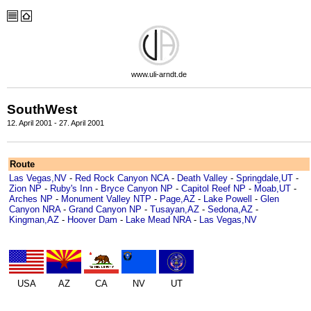
www.uli-arndt.de
SouthWest
12. April 2001 - 27. April 2001
Route
Las Vegas,NV
-
Red Rock Canyon NCA
-
Death Valley
-
Springdale,UT
-
Zion NP
-
Ruby's Inn
-
Bryce Canyon NP
-
Capitol Reef NP
-
Moab,UT
-
Arches NP
-
Monument Valley NTP
-
Page,AZ
-
Lake Powell
-
Glen
Canyon NRA
-
Grand Canyon NP
-
Tusayan,AZ
-
Sedona,AZ
-
Kingman,AZ
-
Hoover Dam
-
Lake Mead NRA
-
Las Vegas,NV
USA
AZ
CA
NV
UT