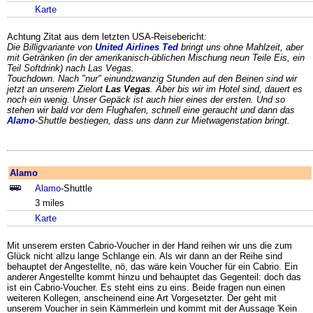
Karte
Achtung Zitat aus dem letzten USA-Reisebericht:
Die Billigvariante von
United Airlines
Ted
bringt uns ohne Mahlzeit, aber
mit Getränken (in der amerikanisch-üblichen Mischung neun Teile Eis, ein
Teil Softdrink) nach Las Vegas.
Touchdown. Nach "nur" einundzwanzig Stunden auf den Beinen sind wir
jetzt an unserem Zielort
Las Vegas
. Aber bis wir im Hotel sind, dauert es
noch ein wenig. Unser Gepäck ist auch hier eines der ersten. Und so
stehen wir bald vor dem Flughafen, schnell eine geraucht und dann das
Alamo
-Shuttle bestiegen, dass uns dann zur Mietwagenstation bringt.
Alamo
Alamo
-Shuttle
3 miles
Karte
Mit unserem ersten Cabrio-Voucher in der Hand reihen wir uns die zum
Glück nicht allzu lange Schlange ein. Als wir dann an der Reihe sind
behauptet der Angestellte, nö, das wäre kein Voucher für ein Cabrio. Ein
anderer Angestellte kommt hinzu und behauptet das Gegenteil: doch das
ist ein Cabrio-Voucher. Es steht eins zu eins. Beide fragen nun einen
weiteren Kollegen, anscheinend eine Art Vorgesetzter. Der geht mit
unserem Voucher in sein Kämmerlein und kommt mit der Aussage 'Kein