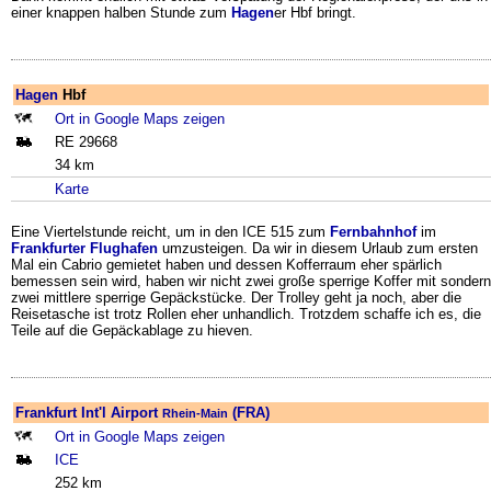
einer knappen halben Stunde zum
Hagen
er Hbf bringt.
Hagen
Hbf
Ort in Google Maps zeigen
RE 29668
34 km
Karte
Eine Viertelstunde reicht, um in den ICE 515 zum
Fernbahnhof
im
Frankfurter Flughafen
umzusteigen. Da wir in diesem Urlaub zum ersten
Mal ein Cabrio gemietet haben und dessen Kofferraum eher spärlich
bemessen sein wird, haben wir nicht zwei große sperrige Koffer mit sondern
zwei mittlere sperrige Gepäckstücke. Der Trolley geht ja noch, aber die
Reisetasche ist trotz Rollen eher unhandlich. Trotzdem schaffe ich es, die
Teile auf die Gepäckablage zu hieven.
Frankfurt Int'l Airport
(FRA)
Rhein-Main
Ort in Google Maps zeigen
ICE
252 km