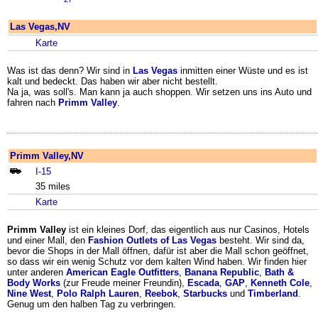
Las Vegas,NV
Karte
Was ist das denn? Wir sind in
Las Vegas
inmitten einer Wüste und es ist
kalt und bedeckt. Das haben wir aber nicht bestellt.
Na ja, was soll's. Man kann ja auch shoppen. Wir setzen uns ins Auto und
fahren nach
Primm Valley
.
Primm Valley,NV
I-15
35 miles
Karte
Primm Valley
ist ein kleines Dorf, das eigentlich aus nur Casinos, Hotels
und einer Mall, den
Fashion Outlets of Las Vegas
besteht. Wir sind da,
bevor die Shops in der Mall öffnen, dafür ist aber die Mall schon geöffnet,
so dass wir ein wenig Schutz vor dem kalten Wind haben. Wir finden hier
unter anderen
American Eagle Outfitters
,
Banana Republic
,
Bath &
Body Works
(zur Freude meiner Freundin),
Escada
,
GAP
,
Kenneth Cole
,
Nine West
,
Polo Ralph Lauren
,
Reebok
,
Starbucks
und
Timberland
.
Genug um den halben Tag zu verbringen.