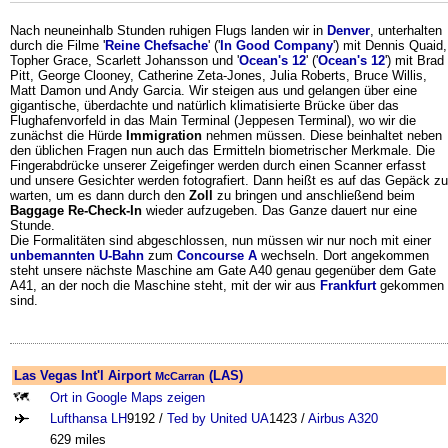
Nach neuneinhalb Stunden ruhigen Flugs landen wir in
Denver
, unterhalten
durch die Filme '
Reine Chefsache
' ('
In Good Company
') mit Dennis Quaid,
Topher Grace, Scarlett Johansson und '
Ocean's 12
' ('
Ocean's 12
') mit Brad
Pitt, George Clooney, Catherine Zeta-Jones, Julia Roberts, Bruce Willis,
Matt Damon und Andy Garcia. Wir steigen aus und gelangen über eine
gigantische, überdachte und natürlich klimatisierte Brücke über das
Flughafenvorfeld in das Main Terminal (Jeppesen Terminal), wo wir die
zunächst die Hürde
Immigration
nehmen müssen. Diese beinhaltet neben
den üblichen Fragen nun auch das Ermitteln biometrischer Merkmale. Die
Fingerabdrücke unserer Zeigefinger werden durch einen Scanner erfasst
und unsere Gesichter werden fotografiert. Dann heißt es auf das Gepäck zu
warten, um es dann durch den
Zoll
zu bringen und anschließend beim
Baggage Re-Check-In
wieder aufzugeben. Das Ganze dauert nur eine
Stunde.
Die Formalitäten sind abgeschlossen, nun müssen wir nur noch mit einer
unbemannten U-Bahn
zum
Concourse A
wechseln. Dort angekommen
steht unsere nächste Maschine am Gate A40 genau gegenüber dem Gate
A41, an der noch die Maschine steht, mit der wir aus
Frankfurt
gekommen
sind.
Las Vegas Int'l Airport
(LAS)
McCarran
Ort in Google Maps zeigen
Lufthansa LH
9192 /
Ted by United UA
1423 /
Airbus
A320
629 miles