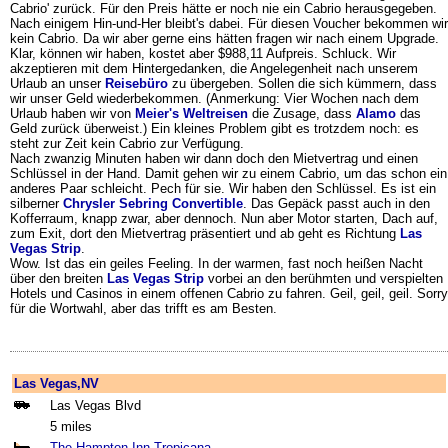
Cabrio' zurück. Für den Preis hätte er noch nie ein Cabrio herausgegeben.
Nach einigem Hin-und-Her bleibt's dabei. Für diesen Voucher bekommen wir
kein Cabrio. Da wir aber gerne eins hätten fragen wir nach einem Upgrade.
Klar, können wir haben, kostet aber $988,11 Aufpreis. Schluck. Wir
akzeptieren mit dem Hintergedanken, die Angelegenheit nach unserem
Urlaub an unser
Reisebüro
zu übergeben. Sollen die sich kümmern, dass
wir unser Geld wiederbekommen. (Anmerkung: Vier Wochen nach dem
Urlaub haben wir von
Meier's Weltreisen
die Zusage, dass
Alamo
das
Geld zurück überweist.) Ein kleines Problem gibt es trotzdem noch: es
steht zur Zeit kein Cabrio zur Verfügung.
Nach zwanzig Minuten haben wir dann doch den Mietvertrag und einen
Schlüssel in der Hand. Damit gehen wir zu einem Cabrio, um das schon ein
anderes Paar schleicht. Pech für sie. Wir haben den Schlüssel. Es ist ein
silberner
Chrysler
Sebring Convertible
. Das Gepäck passt auch in den
Kofferraum, knapp zwar, aber dennoch. Nun aber Motor starten, Dach auf,
zum Exit, dort den Mietvertrag präsentiert und ab geht es Richtung
Las
Vegas Strip
.
Wow. Ist das ein geiles Feeling. In der warmen, fast noch heißen Nacht
über den breiten
Las Vegas Strip
vorbei an den berühmten und verspielten
Hotels und Casinos in einem offenen Cabrio zu fahren. Geil, geil, geil. Sorry
für die Wortwahl, aber das trifft es am Besten.
Las Vegas,NV
Las Vegas Blvd
5 miles
The Hampton Inn Tropicana