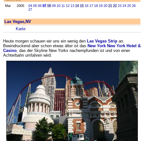
Mai
2005
04
05
06
07
08
09
10
11
12
13
14
15
16
17
18
19
20
21
22
23
24
25
26
27
Las Vegas,NV
Karte
Heute morgen schauen wir uns ein wenig den
Las Vegas Strip
an.
Beeindruckend aber schon etwas älter ist das
New York New York Hotel &
Casino
, das der Skyline New Yorks nachempfunden ist und von einer
Achterbahn umfahren wird.