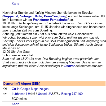
Karte
Nach einer Stunde und fünfzig Minuten über die bekannte Strecke
(
Wuppertal
,
Solingen
,
Köln
,
Bonn
/
Siegburg
) und mit teilweise nahe 300
km/h kommen wir am
Frankfurter Fernbahnhof
an.
10:50 Uhr: Der lange Weg zum Check-In-Schalter ruft. Zum Glück gibt es
keine lange Schlangen, um 11:15 Uhr sind wir eingecheckt und haben noch
zwei Stunden Zeit bis zum Boarding.
Achtung, jetzt kommt ein Zitat aus dem letzten USA-Reisebericht:
Wir gehen trotzdem schon viel eher zum Gate, weil wir wissen, das die
Security-Checks vor Flügen in die USA immer gründlich und langwierig sind
und sich deswegen schnell lange Schlangen bilden. Stimmt. Auch dieses
Mal ist es so.
12:00 Uhr: Am Gate.
Schon wieder ein Zitat:
Start soll um 13:20 Uhr sein. Das Boarding beginnt zwar pünktlich, der
Start verschiebt sich aber trotzdem um zwanzig Minuten. Das ist um so
ärgerlicher, weil wir einen Anschlussflieger in
Denver
bekommen müssen.
Denver Int'l Airport (DEN)
Ort in Google Maps zeigen
Lufthansa LH
446 /
United UA
8878 /
Boeing
747-400
5039 miles
Karte