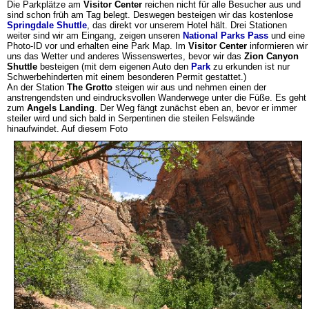
Die Parkplätze am
Visitor Center
reichen nicht für alle Besucher aus und
sind schon früh am Tag belegt. Deswegen besteigen wir das kostenlose
Springdale Shuttle
, das direkt vor unserem Hotel hält. Drei Stationen
weiter sind wir am Eingang, zeigen unseren
National Parks Pass
und eine
Photo-ID vor und erhalten eine Park Map. Im
Visitor Center
informieren wir
uns das Wetter und anderes Wissenswertes, bevor wir das
Zion Canyon
Shuttle
besteigen (mit dem eigenen Auto den
Park
zu erkunden ist nur
Schwerbehinderten mit einem besonderen Permit gestattet.)
An der Station
The Grotto
steigen wir aus und nehmen einen der
anstrengendsten und eindrucksvollen Wanderwege unter die Füße. Es geht
zum
Angels Landing
. Der Weg fängt zunächst eben an, bevor er immer
steiler wird und sich bald in Serpentinen die steilen Felswände
hinaufwindet. Auf diesem Foto