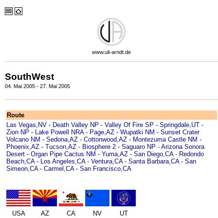
www.uli-arndt.de
SouthWest
04. Mai 2005 - 27. Mai 2005
Route
Las Vegas,NV
-
Death Valley NP
-
Valley Of Fire SP
-
Springdale,UT
-
Zion NP
-
Lake Powell NRA
-
Page,AZ
-
Wupatki NM
-
Sunset Crater
Volcano NM
-
Sedona,AZ
-
Cottonwood,AZ
-
Montezuma Castle NM
-
Phoenix,AZ
-
Tucson,AZ
-
Biosphere 2
-
Saguaro NP
-
Arizona Sonora
Desert
-
Organ Pipe Cactus NM
-
Yuma,AZ
-
San Diego,CA
-
Redondo
Beach,CA
-
Los Angeles,CA
-
Ventura,CA
-
Santa Barbara,CA
-
San
Simeon,CA
-
Carmel,CA
-
San Francisco,CA
USA
AZ
CA
NV
UT