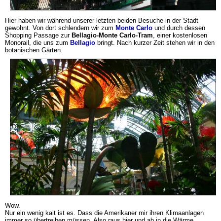
Hier haben wir während unserer letzten beiden Besuche in der Stadt
gewohnt. Von dort schlendern wir zum
Monte Carlo
und durch dessen
Shopping Passage zur
Bellagio-Monte Carlo-Tram
, einer kostenlosen
Monorail, die uns zum
Bellagio
bringt. Nach kurzer Zeit stehen wir in den
botanischen Gärten.
Wow.
Nur ein wenig kalt ist es. Dass die Amerikaner mir ihren Klimaanlagen
immer so übertreiben müssen. Also raus hier und ab in die Wärme.