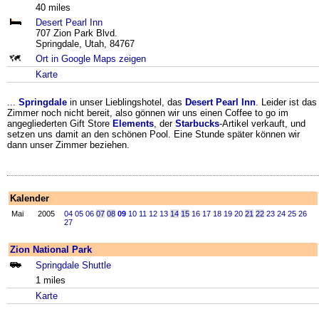
40 miles
Desert Pearl Inn
707 Zion Park Blvd.
Springdale, Utah, 84767
Ort in Google Maps zeigen
Karte
...
Springdale
in unser Lieblingshotel, das
Desert Pearl Inn
. Leider ist das
Zimmer noch nicht bereit, also gönnen wir uns einen Coffee to go im
angegliederten Gift Store
Elements
, der
Starbucks
-Artikel verkauft, und
setzen uns damit an den schönen Pool. Eine Stunde später können wir
dann unser Zimmer beziehen.
Kalender
Mai
2005
04
05
06
07
08
09
10
11
12
13
14
15
16
17
18
19
20
21
22
23
24
25
26
27
Zion National Park
Springdale Shuttle
1 miles
Karte