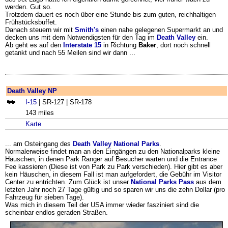
werden. Gut so.
Trotzdem dauert es noch über eine Stunde bis zum guten, reichhaltigen
Frühstücksbuffet.
Danach steuern wir mit
Smith's
einen nahe gelegenen Supermarkt an und
decken uns mit dem Notwendigsten für den Tag im
Death Valley
ein.
Ab geht es auf den
Interstate 15
in Richtung
Baker
, dort noch schnell
getankt und nach 55 Meilen sind wir dann ...
Death Valley NP
I-15
| SR-127 | SR-178
143 miles
Karte
... am Osteingang des
Death Valley National Parks
.
Normalerweise findet man an den Eingängen zu den Nationalparks kleine
Häuschen, in denen Park Ranger auf Besucher warten und die Entrance
Fee kassieren (Diese ist von Park zu Park verschieden). Hier gibt es aber
kein Häuschen, in diesem Fall ist man aufgefordert, die Gebühr im Visitor
Center zu entrichten. Zum Glück ist unser
National Parks Pass
aus dem
letzten Jahr noch 27 Tage gültig und so sparen wir uns die zehn Dollar (pro
Fahrzeug für sieben Tage).
Was mich in diesem Teil der USA immer wieder fasziniert sind die
scheinbar endlos geraden Straßen.