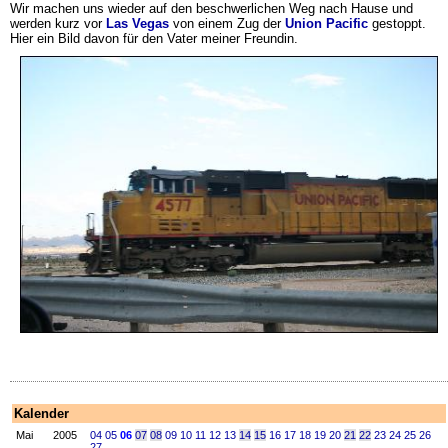
Wir machen uns wieder auf den beschwerlichen Weg nach Hause und
werden kurz vor
Las Vegas
von einem Zug der
Union Pacific
gestoppt.
Hier ein Bild davon für den Vater meiner Freundin.
Kalender
Mai
2005
04
05
06
07
08
09
10
11
12
13
14
15
16
17
18
19
20
21
22
23
24
25
26
27