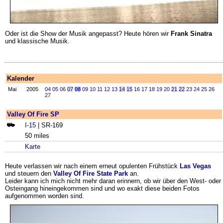
Oder ist die Show der Musik angepasst? Heute hören wir
Frank Sinatra
und klassische Musik.
Kalender
Mai
2005
04
05
06
07
08
09
10
11
12
13
14
15
16
17
18
19
20
21
22
23
24
25
26
27
Valley Of Fire SP
I-15
| SR-169
50 miles
Karte
Heute verlassen wir nach einem erneut opulenten Frühstück
Las Vegas
und steuern den
Valley Of Fire State Park
an.
Leider kann ich mich nicht mehr daran erinnern, ob wir über den West- oder
Osteingang hineingekommen sind und wo exakt diese beiden Fotos
aufgenommen worden sind.