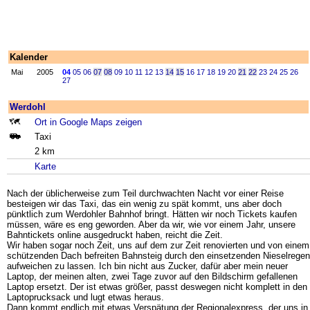
Kalender
Mai
2005
04
05
06
07
08
09
10
11
12
13
14
15
16
17
18
19
20
21
22
23
24
25
26
27
Werdohl
Ort in Google Maps zeigen
Taxi
2 km
Karte
Nach der üblicherweise zum Teil durchwachten Nacht vor einer Reise
besteigen wir das Taxi, das ein wenig zu spät kommt, uns aber doch
pünktlich zum Werdohler Bahnhof bringt. Hätten wir noch Tickets kaufen
müssen, wäre es eng geworden. Aber da wir, wie vor einem Jahr, unsere
Bahntickets online ausgedruckt haben, reicht die Zeit.
Wir haben sogar noch Zeit, uns auf dem zur Zeit renovierten und von einem
schützenden Dach befreiten Bahnsteig durch den einsetzenden Nieselregen
aufweichen zu lassen. Ich bin nicht aus Zucker, dafür aber mein neuer
Laptop, der meinen alten, zwei Tage zuvor auf den Bildschirm gefallenen
Laptop ersetzt. Der ist etwas größer, passt deswegen nicht komplett in den
Laptoprucksack und lugt etwas heraus.
Dann kommt endlich mit etwas Verspätung der Regionalexpress, der uns in