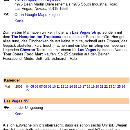
4975 Dean Martin Drive (ehemals 4975 South Industrial Road)
Las Vegas, Nevada 89118-1656
Ort in Google Maps zeigen
Karte
Zum ersten Mal haben wir kein Hotel am
Las Vegas Strip
, sondern mit
dem
The Hampton Inn Tropicana
eines in einer Parallelstraße. Hier geht
alles rund, das Einchecken dauert keine Minute, schnell aufs Zimmer, das
Gepäck abstellen, kurz frisch machen und ein Bier im Shop der nebenan
liegenden
Chevron
-Tankstelle mit einem für
Las Vegas
typischen Namen
'
Tom Jones Food Mart
' kaufen. So 25 Stunden auf den Beinen.
Feierabend. Müde. Bett ruft. Schnarch. Ratz.
Kalender
Mai
2005
04
05
06
07
08
09
10
11
12
13
14
15
16
17
18
19
20
21
22
23
24
25
26
27
Las Vegas,NV
in der Umgebung
Karte
Als ich aufwache bin ich überrascht, dass es schon sechs Uhr ist. Wegen
des Jet-Lags hatte ich eigentlich damit gerechnet, viel früher wach zu