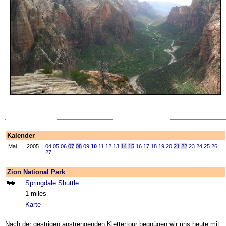
Kalender
Mai
2005
04
05
06
07
08
09
10
11
12
13
14
15
16
17
18
19
20
21
22
23
24
25
26
27
Zion National Park
Springdale Shuttle
1 miles
Karte
Nach der gestrigen anstrengenden Klettertour begnügen wir uns heute mit