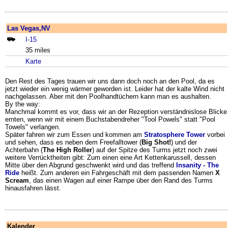
Las Vegas,NV
I-15
35 miles
Karte
Den Rest des Tages trauen wir uns dann doch noch an den Pool, da es
jetzt wieder ein wenig wärmer geworden ist. Leider hat der kalte Wind nicht
nachgelassen. Aber mit den Poolhandtüchern kann man es aushalten.
By the way:
Manchmal kommt es vor, dass wir an der Rezeption verständnislose Blicke
ernten, wenn wir mit einem Buchstabendreher "Tool Powels" statt "Pool
Towels" verlangen.
Später fahren wir zum Essen und kommen am
Stratosphere Tower
vorbei
und sehen, dass es neben dem Freefalltower (
Big Shot!
) und der
Achterbahn (
The High Roller
) auf der Spitze des Turms jetzt noch zwei
weitere Verrücktheiten gibt: Zum einen eine Art Kettenkarussell, dessen
Mitte über den Abgrund geschwenkt wird und das treffend
Insanity - The
Ride
heißt. Zum anderen ein Fahrgeschäft mit dem passenden Namen
X
Scream
, das einen Wagen auf einer Rampe über den Rand des Turms
hinausfahren lässt.
Kalender