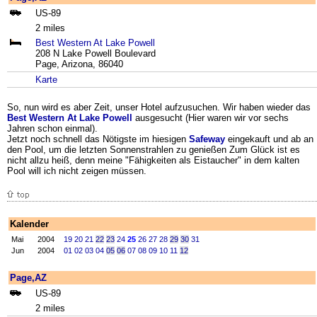
US-89
2 miles
Best Western At Lake Powell
208 N Lake Powell Boulevard
Page, Arizona, 86040
Karte
So, nun wird es aber Zeit, unser Hotel aufzusuchen. Wir haben wieder das
Best Western At Lake Powell
ausgesucht (Hier waren wir vor sechs
Jahren schon einmal).
Jetzt noch schnell das Nötigste im hiesigen
Safeway
eingekauft und ab an
den Pool, um die letzten Sonnenstrahlen zu genießen Zum Glück ist es
nicht allzu heiß, denn meine "Fähigkeiten als Eistaucher" in dem kalten
Pool will ich nicht zeigen müssen.
Kalender
Mai
2004
19
20
21
22
23
24
25
26
27
28
29
30
31
Jun
2004
01
02
03
04
05
06
07
08
09
10
11
12
Page,AZ
US-89
2 miles