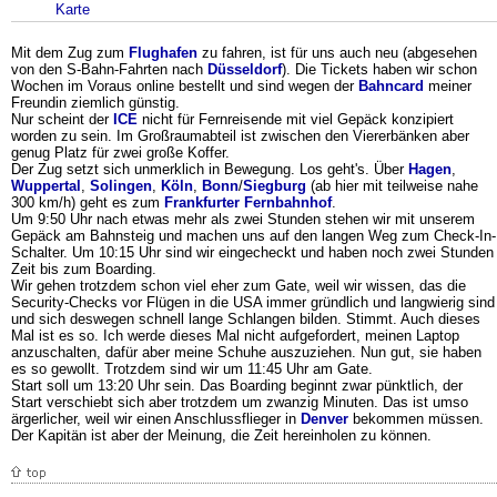
Karte
Mit dem Zug zum
Flughafen
zu fahren, ist für uns auch neu (abgesehen
von den S-Bahn-Fahrten nach
Düsseldorf
). Die Tickets haben wir schon
Wochen im Voraus online bestellt und sind wegen der
Bahncard
meiner
Freundin ziemlich günstig.
Nur scheint der
ICE
nicht für Fernreisende mit viel Gepäck konzipiert
worden zu sein. Im Großraumabteil ist zwischen den Viererbänken aber
genug Platz für zwei große Koffer.
Der Zug setzt sich unmerklich in Bewegung. Los geht's. Über
Hagen
,
Wuppertal
,
Solingen
,
Köln
,
Bonn
/
Siegburg
(ab hier mit teilweise nahe
300 km/h) geht es zum
Frankfurter Fernbahnhof
.
Um 9:50 Uhr nach etwas mehr als zwei Stunden stehen wir mit unserem
Gepäck am Bahnsteig und machen uns auf den langen Weg zum Check-In-
Schalter. Um 10:15 Uhr sind wir eingecheckt und haben noch zwei Stunden
Zeit bis zum Boarding.
Wir gehen trotzdem schon viel eher zum Gate, weil wir wissen, das die
Security-Checks vor Flügen in die USA immer gründlich und langwierig sind
und sich deswegen schnell lange Schlangen bilden. Stimmt. Auch dieses
Mal ist es so. Ich werde dieses Mal nicht aufgefordert, meinen Laptop
anzuschalten, dafür aber meine Schuhe auszuziehen. Nun gut, sie haben
es so gewollt. Trotzdem sind wir um 11:45 Uhr am Gate.
Start soll um 13:20 Uhr sein. Das Boarding beginnt zwar pünktlich, der
Start verschiebt sich aber trotzdem um zwanzig Minuten. Das ist umso
ärgerlicher, weil wir einen Anschlussflieger in
Denver
bekommen müssen.
Der Kapitän ist aber der Meinung, die Zeit hereinholen zu können.