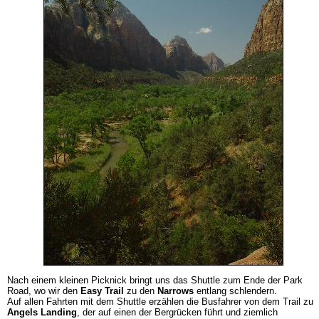
Nach einem kleinen Picknick bringt uns das Shuttle zum Ende der Park
Road, wo wir den
Easy Trail
zu den
Narrows
entlang schlendern.
Auf allen Fahrten mit dem Shuttle erzählen die Busfahrer von dem Trail zu
Angels Landing
, der auf einen der Bergrücken führt und ziemlich