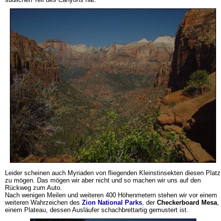
Leider scheinen auch Myriaden von fliegenden Kleinstinsekten diesen Platz
zu mögen. Das mögen wir aber nicht und so machen wir uns auf den
Rückweg zum Auto.
Nach wenigen Meilen und weiteren 400 Höhenmetern stehen wir vor einem
weiteren Wahrzeichen des
Zion National Parks
, der
Checkerboard Mesa
,
einem Plateau, dessen Ausläufer schachbrettartig gemustert ist.