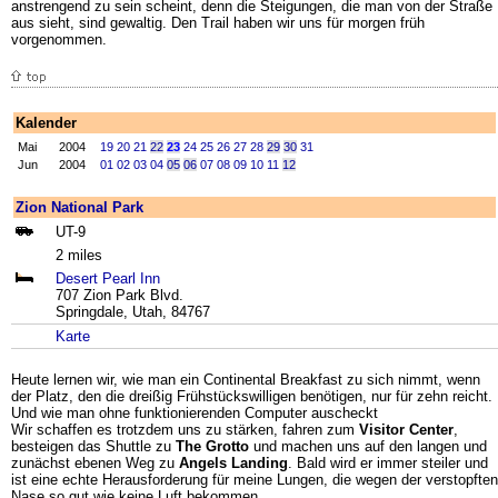
anstrengend zu sein scheint, denn die Steigungen, die man von der Straße
aus sieht, sind gewaltig. Den Trail haben wir uns für morgen früh
vorgenommen.
Kalender
Mai
2004
19
20
21
22
23
24
25
26
27
28
29
30
31
Jun
2004
01
02
03
04
05
06
07
08
09
10
11
12
Zion National Park
UT-9
2 miles
Desert Pearl Inn
707 Zion Park Blvd.
Springdale, Utah, 84767
Karte
Heute lernen wir, wie man ein Continental Breakfast zu sich nimmt, wenn
der Platz, den die dreißig Frühstückswilligen benötigen, nur für zehn reicht.
Und wie man ohne funktionierenden Computer auscheckt
Wir schaffen es trotzdem uns zu stärken, fahren zum
Visitor Center
,
besteigen das Shuttle zu
The Grotto
und machen uns auf den langen und
zunächst ebenen Weg zu
Angels Landing
. Bald wird er immer steiler und
ist eine echte Herausforderung für meine Lungen, die wegen der verstopften
Nase so gut wie keine Luft bekommen.