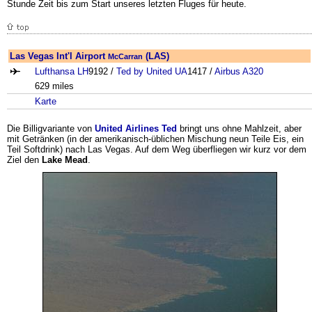
Stunde Zeit bis zum Start unseres letzten Fluges für heute.
Las Vegas Int'l Airport
(LAS)
McCarran
Lufthansa LH
9192 /
Ted by United UA
1417 /
Airbus
A320
629 miles
Karte
Die Billigvariante von
United Airlines
Ted
bringt uns ohne Mahlzeit, aber
mit Getränken (in der amerikanisch-üblichen Mischung neun Teile Eis, ein
Teil Softdrink) nach Las Vegas. Auf dem Weg überfliegen wir kurz vor dem
Ziel den
Lake Mead
.