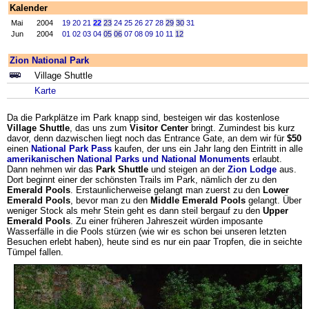
Kalender
Mai
2004
19
20
21
22
23
24
25
26
27
28
29
30
31
Jun
2004
01
02
03
04
05
06
07
08
09
10
11
12
Zion National Park
Village Shuttle
Karte
Da die Parkplätze im Park knapp sind, besteigen wir das kostenlose
Village Shuttle
, das uns zum
Visitor Center
bringt. Zumindest bis kurz
davor, denn dazwischen liegt noch das Entrance Gate, an dem wir für
$50
einen
National Park Pass
kaufen, der uns ein Jahr lang den Eintritt in alle
amerikanischen National Parks und National Monuments
erlaubt.
Dann nehmen wir das
Park Shuttle
und steigen an der
Zion Lodge
aus.
Dort beginnt einer der schönsten Trails im Park, nämlich der zu den
Emerald Pools
. Erstaunlicherweise gelangt man zuerst zu den
Lower
Emerald Pools
, bevor man zu den
Middle Emerald Pools
gelangt. Über
weniger Stock als mehr Stein geht es dann steil bergauf zu den
Upper
Emerald Pools
. Zu einer früheren Jahreszeit würden imposante
Wasserfälle in die Pools stürzen (wie wir es schon bei unseren letzten
Besuchen erlebt haben), heute sind es nur ein paar Tropfen, die in seichte
Tümpel fallen.