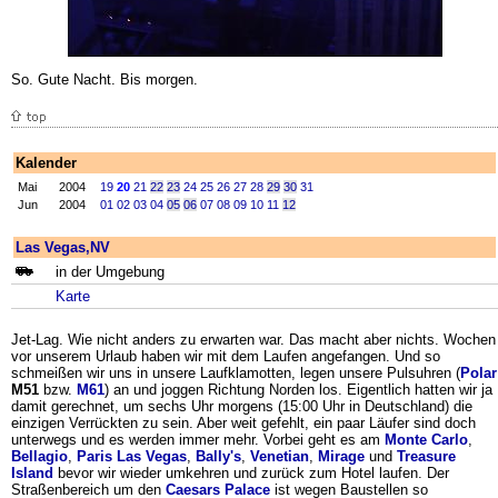
So. Gute Nacht. Bis morgen.
Kalender
Mai
2004
19
20
21
22
23
24
25
26
27
28
29
30
31
Jun
2004
01
02
03
04
05
06
07
08
09
10
11
12
Las Vegas,NV
in der Umgebung
Karte
Jet-Lag. Wie nicht anders zu erwarten war. Das macht aber nichts. Wochen
vor unserem Urlaub haben wir mit dem Laufen angefangen. Und so
schmeißen wir uns in unsere Laufklamotten, legen unsere Pulsuhren (
Polar
M51
bzw.
M61
) an und joggen Richtung Norden los. Eigentlich hatten wir ja
damit gerechnet, um sechs Uhr morgens (15:00 Uhr in Deutschland) die
einzigen Verrückten zu sein. Aber weit gefehlt, ein paar Läufer sind doch
unterwegs und es werden immer mehr. Vorbei geht es am
Monte Carlo
,
Bellagio
,
Paris Las Vegas
,
Bally's
,
Venetian
,
Mirage
und
Treasure
Island
bevor wir wieder umkehren und zurück zum Hotel laufen. Der
Straßenbereich um den
Caesars Palace
ist wegen Baustellen so