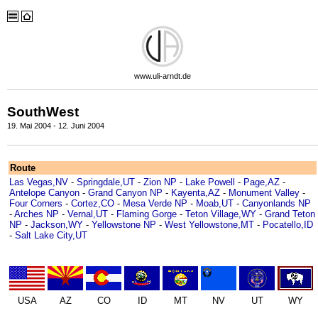
www.uli-arndt.de
SouthWest
19. Mai 2004 - 12. Juni 2004
Route
Las Vegas,NV
-
Springdale,UT
-
Zion NP
-
Lake Powell
-
Page,AZ
-
Antelope Canyon
-
Grand Canyon NP
-
Kayenta,AZ
-
Monument Valley
-
Four Corners
-
Cortez,CO
-
Mesa Verde NP
-
Moab,UT
-
Canyonlands NP
-
Arches NP
-
Vernal,UT
-
Flaming Gorge
-
Teton Village,WY
-
Grand Teton
NP
-
Jackson,WY
-
Yellowstone NP
-
West Yellowstone,MT
-
Pocatello,ID
-
Salt Lake City,UT
USA
AZ
CO
ID
MT
NV
UT
WY