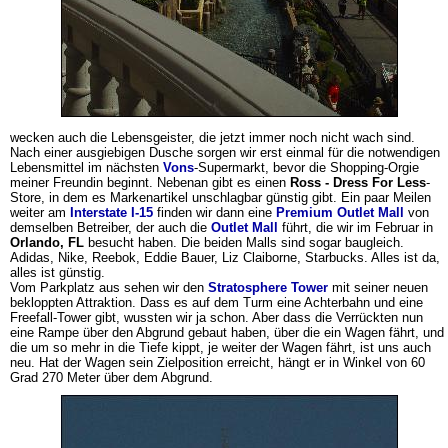
wecken auch die Lebensgeister, die jetzt immer noch nicht wach sind.
Nach einer ausgiebigen Dusche sorgen wir erst einmal für die notwendigen
Lebensmittel im nächsten
Vons
-Supermarkt, bevor die Shopping-Orgie
meiner Freundin beginnt. Nebenan gibt es einen
Ross - Dress For Less
-
Store, in dem es Markenartikel unschlagbar günstig gibt. Ein paar Meilen
weiter am
Interstate I-15
finden wir dann eine
Premium Outlet Mall
von
demselben Betreiber, der auch die
Outlet Mall
führt, die wir im Februar in
Orlando, FL
besucht haben. Die beiden Malls sind sogar baugleich.
Adidas, Nike, Reebok, Eddie Bauer, Liz Claiborne, Starbucks. Alles ist da,
alles ist günstig.
Vom Parkplatz aus sehen wir den
Stratosphere Tower
mit seiner neuen
bekloppten Attraktion. Dass es auf dem Turm eine Achterbahn und eine
Freefall-Tower gibt, wussten wir ja schon. Aber dass die Verrückten nun
eine Rampe über den Abgrund gebaut haben, über die ein Wagen fährt, und
die um so mehr in die Tiefe kippt, je weiter der Wagen fährt, ist uns auch
neu. Hat der Wagen sein Zielposition erreicht, hängt er in Winkel von 60
Grad 270 Meter über dem Abgrund.