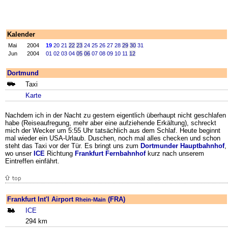
Kalender
Mai
2004
19
20
21
22
23
24
25
26
27
28
29
30
31
Jun
2004
01
02
03
04
05
06
07
08
09
10
11
12
Dortmund
Taxi
Karte
Nachdem ich in der Nacht zu gestern eigentlich überhaupt nicht geschlafen
habe (Reiseaufregung, mehr aber eine aufziehende Erkältung), schreckt
mich der Wecker um 5:55 Uhr tatsächlich aus dem Schlaf. Heute beginnt
mal wieder ein USA-Urlaub. Duschen, noch mal alles checken und schon
steht das Taxi vor der Tür. Es bringt uns zum
Dortmunder Hauptbahnhof
,
wo unser
ICE
Richtung
Frankfurt Fernbahnhof
kurz nach unserem
Eintreffen einfährt.
Frankfurt Int'l Airport
(FRA)
Rhein-Main
ICE
294 km