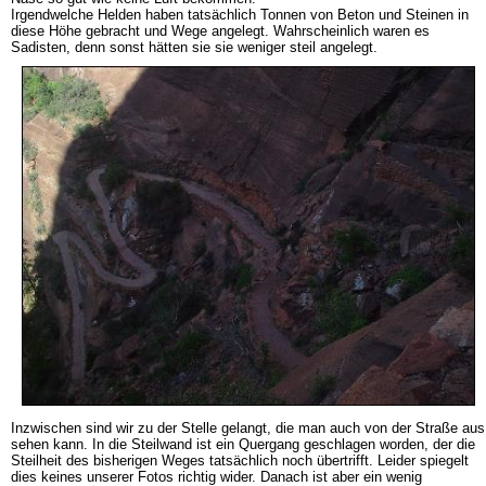
Irgendwelche Helden haben tatsächlich Tonnen von Beton und Steinen in
diese Höhe gebracht und Wege angelegt. Wahrscheinlich waren es
Sadisten, denn sonst hätten sie sie weniger steil angelegt.
Inzwischen sind wir zu der Stelle gelangt, die man auch von der Straße aus
sehen kann. In die Steilwand ist ein Quergang geschlagen worden, der die
Steilheit des bisherigen Weges tatsächlich noch übertrifft. Leider spiegelt
dies keines unserer Fotos richtig wider. Danach ist aber ein wenig