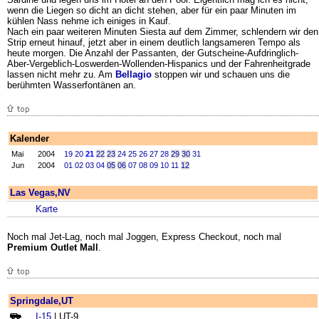
wenn die Liegen so dicht an dicht stehen, aber für ein paar Minuten im
kühlen Nass nehme ich einiges in Kauf.
Nach ein paar weiteren Minuten Siesta auf dem Zimmer, schlendern wir den
Strip erneut hinauf, jetzt aber in einem deutlich langsameren Tempo als
heute morgen. Die Anzahl der Passanten, der Gutscheine-Aufdringlich-
Aber-Vergeblich-Loswerden-Wollenden-Hispanics und der Fahrenheitgrade
lassen nicht mehr zu. Am
Bellagio
stoppen wir und schauen uns die
berühmten Wasserfontänen an.
Kalender
Mai
2004
19
20
21
22
23
24
25
26
27
28
29
30
31
Jun
2004
01
02
03
04
05
06
07
08
09
10
11
12
Las Vegas,NV
Karte
Noch mal Jet-Lag, noch mal Joggen, Express Checkout, noch mal
Premium Outlet Mall
.
Springdale,UT
I-15
| UT-9