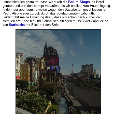
unübersichtlich gestaltet, dass wir durch die
Forum Shops
ins Hotel
geraten und uns dort prompt verlaufen, bis wir endlich zum Haupteingang
finden, der aber dummerweise wegen den Bauarbeiten geschlossen ist.
Pech. Also wieder zurück durch das Spielautomaten-Labyrinth.
Leider führt meine Erkältung dazu, dass ich schon nach kurzer Zeit
ziemlich am Ende bin und Gehpausen einlegen muss. Zwei Cappuccino
von
Starbucks
mit Blick auf den Strip