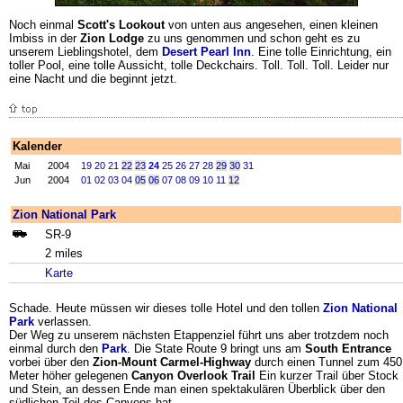
Noch einmal
Scott's Lookout
von unten aus angesehen, einen kleinen
Imbiss in der
Zion Lodge
zu uns genommen und schon geht es zu
unserem Lieblingshotel, dem
Desert Pearl Inn
. Eine tolle Einrichtung, ein
toller Pool, eine tolle Aussicht, tolle Deckchairs. Toll. Toll. Toll. Leider nur
eine Nacht und die beginnt jetzt.
Kalender
Mai
2004
19
20
21
22
23
24
25
26
27
28
29
30
31
Jun
2004
01
02
03
04
05
06
07
08
09
10
11
12
Zion National Park
SR-9
2 miles
Karte
Schade. Heute müssen wir dieses tolle Hotel und den tollen
Zion National
Park
verlassen.
Der Weg zu unserem nächsten Etappenziel führt uns aber trotzdem noch
einmal durch den
Park
. Die State Route 9 bringt uns am
South Entrance
vorbei über den
Zion-Mount Carmel-Highway
durch einen Tunnel zum 450
Meter höher gelegenen
Canyon Overlook Trail
Ein kurzer Trail über Stock
und Stein, an dessen Ende man einen spektakulären Überblick über den
südlichen Teil des Canyons hat.