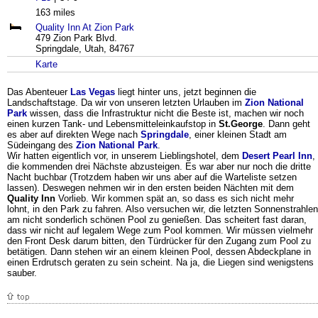
163 miles
Quality Inn At Zion Park
479 Zion Park Blvd.
Springdale, Utah, 84767
Karte
Das Abenteuer
Las Vegas
liegt hinter uns, jetzt beginnen die
Landschaftstage. Da wir von unseren letzten Urlauben im
Zion National
Park
wissen, dass die Infrastruktur nicht die Beste ist, machen wir noch
einen kurzen Tank- und Lebensmitteleinkaufstop in
St.George
. Dann geht
es aber auf direkten Wege nach
Springdale
, einer kleinen Stadt am
Südeingang des
Zion National Park
.
Wir hatten eigentlich vor, in unserem Lieblingshotel, dem
Desert Pearl Inn
,
die kommenden drei Nächste abzusteigen. Es war aber nur noch die dritte
Nacht buchbar (Trotzdem haben wir uns aber auf die Warteliste setzen
lassen). Deswegen nehmen wir in den ersten beiden Nächten mit dem
Quality Inn
Vorlieb. Wir kommen spät an, so dass es sich nicht mehr
lohnt, in den Park zu fahren. Also versuchen wir, die letzten Sonnenstrahlen
am nicht sonderlich schönen Pool zu genießen. Das scheitert fast daran,
dass wir nicht auf legalem Wege zum Pool kommen. Wir müssen vielmehr
den Front Desk darum bitten, den Türdrücker für den Zugang zum Pool zu
betätigen. Dann stehen wir an einem kleinen Pool, dessen Abdeckplane in
einen Erdrutsch geraten zu sein scheint. Na ja, die Liegen sind wenigstens
sauber.