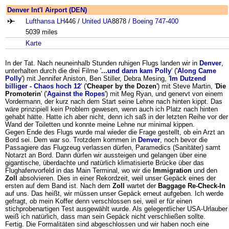
Denver Int'l Airport (DEN)
Lufthansa LH
446 /
United UA
8878 /
Boeing
747-400
5039 miles
Karte
In der Tat. Nach neuneinhalb Stunden ruhigen Flugs landen wir in
Denver
,
unterhalten durch die drei Filme '
...und dann kam Polly
' ('
Along Came
Polly
') mit Jennifer Aniston, Ben Stiller, Debra Mesing, '
Im Dutzend
billiger - Chaos hoch 12
' ('
Cheaper by the Dozen
') mit Steve Martin, '
Die
Promoterin
' ('
Against the Ropes
') mit Meg Ryan, und genervt von einem
Vordermann, der kurz nach dem Start seine Lehne nach hinten kippt. Das
wäre prinzipiell kein Problem gewesen, wenn auch ich Platz nach hinten
gehabt hätte. Hatte ich aber nicht, denn ich saß in der letzten Reihe vor der
Wand der Toiletten und konnte meine Lehne nur minimal kippen.
Gegen Ende des Flugs wurde mal wieder die Frage gestellt, ob ein Arzt an
Bord sei. Dem war so. Trotzdem kommen in
Denver
, noch bevor die
Passagiere das Flugzeug verlassen dürfen, Paramedics (Sanitäter) samt
Notarzt an Bord. Dann dürfen wir aussteigen und gelangen über eine
gigantische, überdachte und natürlich klimatisierte Brücke über das
Flughafenvorfeld in das Main Terminal, wo wir die
Immigration
und den
Zoll
absolvieren. Dies in einer Rekordzeit, weil unser Gepäck eines der
ersten auf dem Band ist. Nach dem
Zoll
wartet der
Baggage Re-Check-In
auf uns. Das heißt, wir müssen unser Gepäck erneut aufgeben. Ich werde
gefragt, ob mein Koffer denn verschlossen sei, weil er für einen
stichprobenartigen Test ausgewählt wurde. Als gelegentlicher USA-Urlauber
weiß ich natürlich, dass man sein Gepäck nicht verschließen sollte.
Fertig. Die Formalitäten sind abgeschlossen und wir haben noch eine