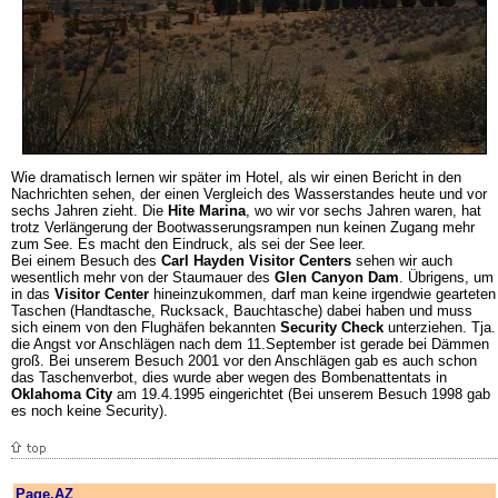
Wie dramatisch lernen wir später im Hotel, als wir einen Bericht in den
Nachrichten sehen, der einen Vergleich des Wasserstandes heute und vor
sechs Jahren zieht. Die
Hite Marina
, wo wir vor sechs Jahren waren, hat
trotz Verlängerung der Bootwasserungsrampen nun keinen Zugang mehr
zum See. Es macht den Eindruck, als sei der See leer.
Bei einem Besuch des
Carl Hayden Visitor Centers
sehen wir auch
wesentlich mehr von der Staumauer des
Glen Canyon Dam
. Übrigens, um
in das
Visitor Center
hineinzukommen, darf man keine irgendwie gearteten
Taschen (Handtasche, Rucksack, Bauchtasche) dabei haben und muss
sich einem von den Flughäfen bekannten
Security Check
unterziehen. Tja.
die Angst vor Anschlägen nach dem 11.September ist gerade bei Dämmen
groß. Bei unserem Besuch 2001 vor den Anschlägen gab es auch schon
das Taschenverbot, dies wurde aber wegen des Bombenattentats in
Oklahoma City
am 19.4.1995 eingerichtet (Bei unserem Besuch 1998 gab
es noch keine Security).
Page,AZ