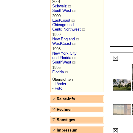
2001
Schweiz
SouthWest
2000
EastCoast
Chicago und
Centr. Northwest
1999
New England
WestCoast
1998
New York City
und Florida
SouthWest
1995
Florida
Übersichten
-
Länder
-
Foto
Reise-Info
Rechner
Sonstiges
Impressum