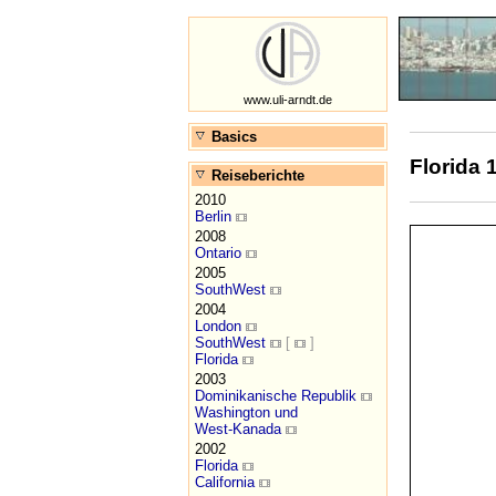
www.uli-arndt.de
Basics
Florida 
Reiseberichte
2010
Berlin
2008
Ontario
2005
SouthWest
2004
London
SouthWest
[
]
Florida
2003
Dominikanische Republik
Washington und
West-Kanada
2002
Florida
California