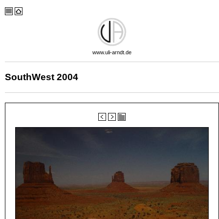
www.uli-arndt.de
SouthWest 2004