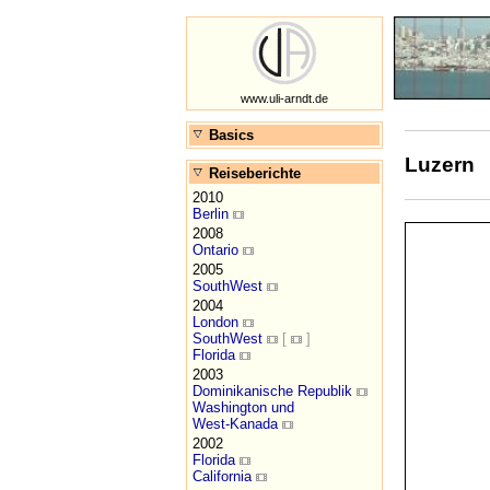
www.uli-arndt.de
Basics
Luzern
Reiseberichte
2010
Berlin
2008
Ontario
2005
SouthWest
2004
London
SouthWest
[
]
Florida
2003
Dominikanische Republik
Washington und
West-Kanada
2002
Florida
California